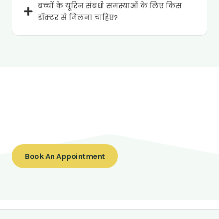
बच्चों के यूरिन संबंधी समस्याओं के लिए किस
डॉक्टर से मिलना चाहिए?
Looking for Best Pediatric surgery & Pediatric urology
services
Contact us today to schedule a consultation or to
learn more about our services.
Book An Appointment