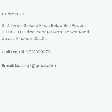
Contact Us
S-2, Lower Ground Floor, Below Bell Pepper
Pizza, UB Building, Near NR Mart, Kalwar Road,
Jaipur. Pincode: 302012
Call Us:
+91-9729300079
Email:
kidsurg7@gmail.com